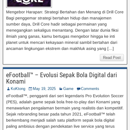
Mengebor Harapan: Strategi Bertahan dan Menang di Drill Core
Bagi penggemar strategi bertahan hidup dan manajemen
sumber daya, Drill Core hadir sebagai permainan yang
menegangkan sekaligus menantang. Dengan latar dunia fiksi
ilmiah yang ganas, kamu bertugas mengebor hingga ke inti
planet untuk mencari kekayaan mineral sambil bertahan dari
ancaman lingkungan ekstrem dan makhluk asing yang […]
Read Post
eFootball™ – Evolusi Sepak Bola Digital dari
Konami
KoKtong
May 19, 2025
Game
Comments
eFootball™, pengganti dari seri legendaris Pro Evolution Soccer
(PES), adalah game sepak bola free-to-play dari Konami yang
menawarkan pengalaman bermain yang realistis dan kompetitif.
Sejak rebranding besar pada tahun 2021, eFootball™ telah
berkembang menjadi salah satu platform sepak bola digital
paling ambisius dengan pendekatan live service yang terus