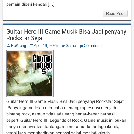
pemain diberi kendali […]
Read Post
Guitar Hero III Game Musik Bisa Jadi penyanyi
Rockstar Sejati
KoKtong
April 19, 2025
Game
Comments
Guitar Hero III Game Musik Bisa Jadi penyanyi Rockstar Sejati
Banyak game telah mencoba menangkap esensi menjadi
bintang rock, namun tidak ada yang benar-benar berhasil
seperti Guitar Hero III: Legends of Rock. Game musik ini bukan
hanya menawarkan tantangan ritme atau daftar lagu ikonik,
tetapi juga menghadirkan sensasi sejati menjadi gitaris