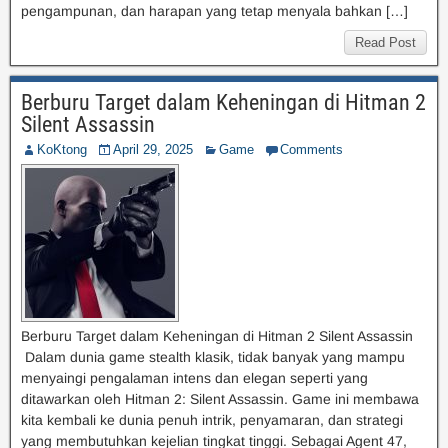
pengampunan, dan harapan yang tetap menyala bahkan […]
Read Post
Berburu Target dalam Keheningan di Hitman 2
Silent Assassin
KoKtong
April 29, 2025
Game
Comments
Berburu Target dalam Keheningan di Hitman 2 Silent Assassin
Dalam dunia game stealth klasik, tidak banyak yang mampu
menyaingi pengalaman intens dan elegan seperti yang
ditawarkan oleh Hitman 2: Silent Assassin. Game ini membawa
kita kembali ke dunia penuh intrik, penyamaran, dan strategi
yang membutuhkan kejelian tingkat tinggi. Sebagai Agent 47,