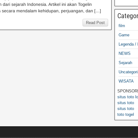
 dari sejarah Indonesia. Artikel ini akan Togelin
secara mendalam kehidupan, perjuangan, dan […]
Categor
Read Post
film
Game
Legenda / 
NEWS
Sejarah
Uncategor
WISATA
SPONSOR
situs toto l
situs toto
situs toto
toto togel