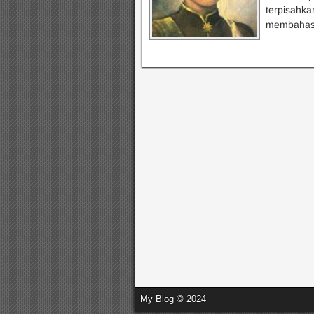
terpisahkan
membahas 
My Blog © 2024