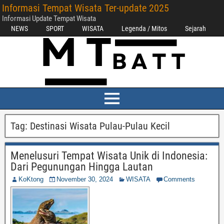
Informasi Tempat Wisata Ter-update 2025
Informasi Update Tempat Wisata
NEWS
SPORT
WISATA
Legenda / Mitos
Sejarah
Tag:
Destinasi Wisata Pulau-Pulau Kecil
Menelusuri Tempat Wisata Unik di Indonesia:
Dari Pegunungan Hingga Lautan
KoKtong
November 30, 2024
WISATA
Comments