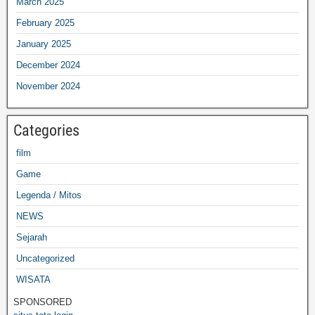
March 2025
February 2025
January 2025
December 2024
November 2024
Categories
film
Game
Legenda / Mitos
NEWS
Sejarah
Uncategorized
WISATA
SPONSORED