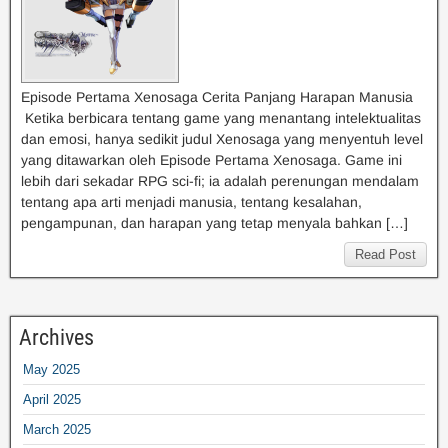
Episode Pertama Xenosaga Cerita Panjang Harapan Manusia
Ketika berbicara tentang game yang menantang intelektualitas
dan emosi, hanya sedikit judul Xenosaga yang menyentuh level
yang ditawarkan oleh Episode Pertama Xenosaga. Game ini
lebih dari sekadar RPG sci-fi; ia adalah perenungan mendalam
tentang apa arti menjadi manusia, tentang kesalahan,
pengampunan, dan harapan yang tetap menyala bahkan […]
Read Post
Archives
May 2025
April 2025
March 2025