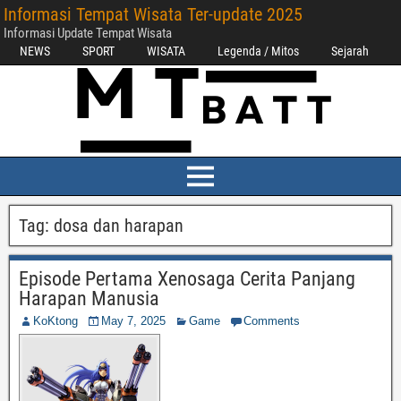
Informasi Tempat Wisata Ter-update 2025
Informasi Update Tempat Wisata
NEWS
SPORT
WISATA
Legenda / Mitos
Sejarah
Tag:
dosa dan harapan
Episode Pertama Xenosaga Cerita Panjang
Harapan Manusia
KoKtong
May 7, 2025
Game
Comments