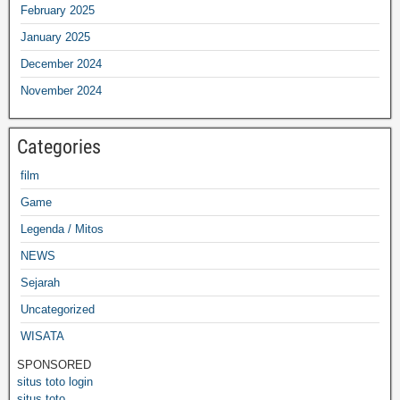
February 2025
January 2025
December 2024
November 2024
Categories
film
Game
Legenda / Mitos
NEWS
Sejarah
Uncategorized
WISATA
SPONSORED
situs toto login
situs toto