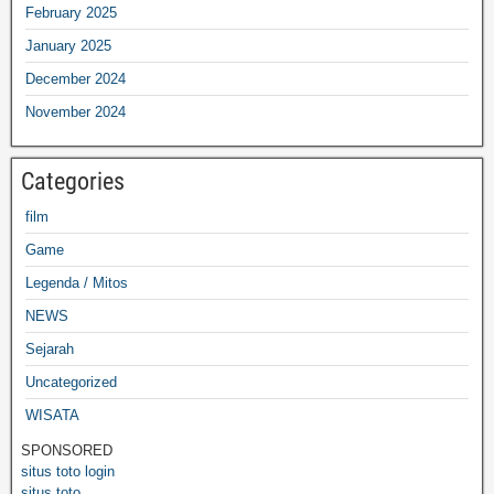
February 2025
January 2025
December 2024
November 2024
Categories
film
Game
Legenda / Mitos
NEWS
Sejarah
Uncategorized
WISATA
SPONSORED
situs toto login
situs toto