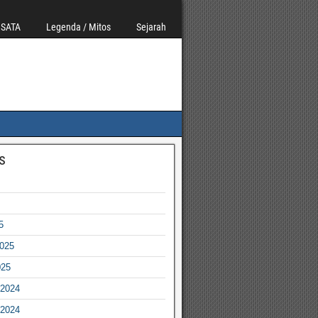
ISATA
Legenda / Mitos
Sejarah
s
5
2025
025
2024
2024