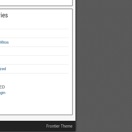
ies
Mitos
ized
ED
ogin
Frontier Theme