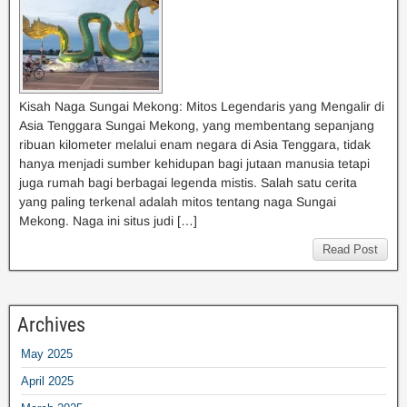
Kisah Naga Sungai Mekong: Mitos Legendaris yang Mengalir di
Asia Tenggara Sungai Mekong, yang membentang sepanjang
ribuan kilometer melalui enam negara di Asia Tenggara, tidak
hanya menjadi sumber kehidupan bagi jutaan manusia tetapi
juga rumah bagi berbagai legenda mistis. Salah satu cerita
yang paling terkenal adalah mitos tentang naga Sungai
Mekong. Naga ini situs judi […]
Read Post
Archives
May 2025
April 2025