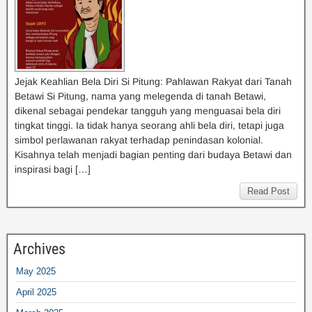
Jejak Keahlian Bela Diri Si Pitung: Pahlawan Rakyat dari Tanah
Betawi Si Pitung, nama yang melegenda di tanah Betawi,
dikenal sebagai pendekar tangguh yang menguasai bela diri
tingkat tinggi. Ia tidak hanya seorang ahli bela diri, tetapi juga
simbol perlawanan rakyat terhadap penindasan kolonial.
Kisahnya telah menjadi bagian penting dari budaya Betawi dan
inspirasi bagi […]
Read Post
Archives
May 2025
April 2025