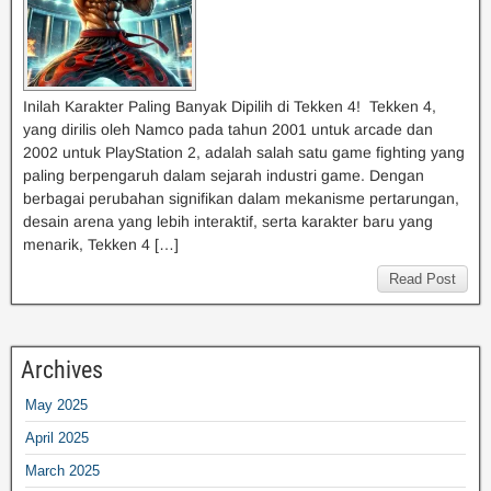
Inilah Karakter Paling Banyak Dipilih di Tekken 4! Tekken 4,
yang dirilis oleh Namco pada tahun 2001 untuk arcade dan
2002 untuk PlayStation 2, adalah salah satu game fighting yang
paling berpengaruh dalam sejarah industri game. Dengan
berbagai perubahan signifikan dalam mekanisme pertarungan,
desain arena yang lebih interaktif, serta karakter baru yang
menarik, Tekken 4 […]
Read Post
Archives
May 2025
April 2025
March 2025