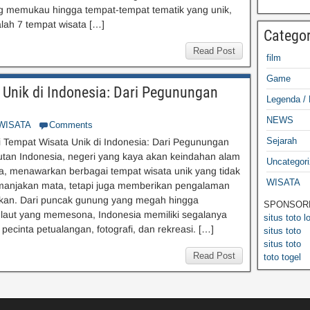
g memukau hingga tempat-tempat tematik yang unik,
alah 7 tempat wisata […]
Categor
Read Post
film
Game
Unik di Indonesia: Dari Pegunungan
Legenda / 
NEWS
WISATA
Comments
Sejarah
 Tempat Wisata Unik di Indonesia: Dari Pegunungan
tan Indonesia, negeri yang kaya akan keindahan alam
Uncategor
, menawarkan berbagai tempat wisata unik yang tidak
WISATA
anjakan mata, tetapi juga memberikan pengalaman
akan. Dari puncak gunung yang megah hingga
SPONSOR
laut yang memesona, Indonesia memiliki segalanya
situs toto l
 pecinta petualangan, fotografi, dan rekreasi. […]
situs toto
situs toto
Read Post
toto togel