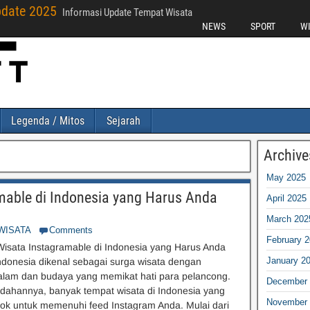
pdate 2025
Informasi Update Tempat Wisata
NEWS
SPORT
W
Legenda / Mitos
Sejarah
Archive
May 2025
mable di Indonesia yang Harus Anda
April 2025
March 202
WISATA
Comments
February 
isata Instagramable di Indonesia yang Harus Anda
January 2
ndonesia dikenal sebagai surga wisata dengan
alam dan budaya yang memikat hati para pelancong.
December 
ndahannya, banyak tempat wisata di Indonesia yang
November 
ok untuk memenuhi feed Instagram Anda. Mulai dari