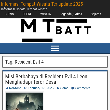
Informasi Tempat Wisata Ter-update 2025
Informasi Update Tempat Wisata
NEWS
SPORT
WISATA
Legenda / Mitos
Sejarah
Tag:
Resident Evil 4
Misi Berbahaya di Resident Evil 4 Leon
Menghadapi Teror Desa
KoKtong
February 17, 2025
Game
Comments