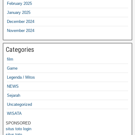
February 2025
January 2025
December 2024
November 2024
Categories
film
Game
Legenda / Mitos
NEWS
Sejarah
Uncategorized
WISATA
SPONSORED
situs toto login
situs toto