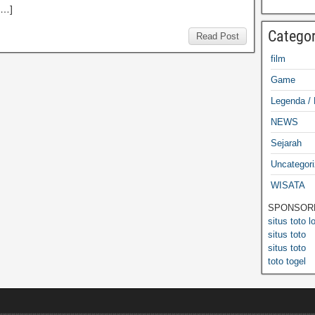
[…]
Categor
Read Post
film
Game
Legenda / 
NEWS
Sejarah
Uncategor
WISATA
SPONSOR
situs toto l
situs toto
situs toto
toto togel