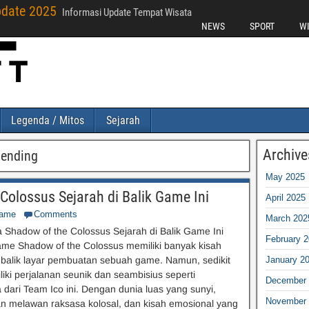
pdate 2025
Informasi Update Tempat Wisata
NEWS
SPORT
W
Legenda / Mitos
Sejarah
Archive
 ending
May 2025
olossus Sejarah di Balik Game Ini
April 2025
ame
Comments
March 202
 Shadow of the Colossus Sejarah di Balik Game Ini
February 
ame Shadow of the Colossus memiliki banyak kisah
 balik layar pembuatan sebuah game. Namun, sedikit
January 2
iki perjalanan seunik dan seambisius seperti
December 
dari Team Ico ini. Dengan dunia luas yang sunyi,
November 
n melawan raksasa kolosal, dan kisah emosional yang