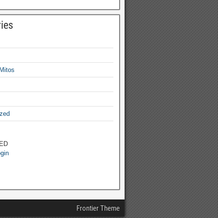
ies
Mitos
ized
ED
ogin
Frontier Theme