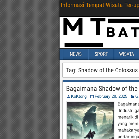
Informasi Tempat Wisata Ter-u
NEWS
SPORT
WISATA
Tag:
Shadow of the Colossus
Bagaimana Shadow of the C
KoKtong
February 28, 2025
G
Bagaimana
Industri g
menarik di
yang memil
mahakarya 
pertarunga