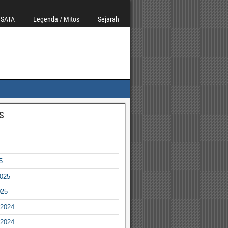
ISATA
Legenda / Mitos
Sejarah
s
5
2025
025
2024
2024