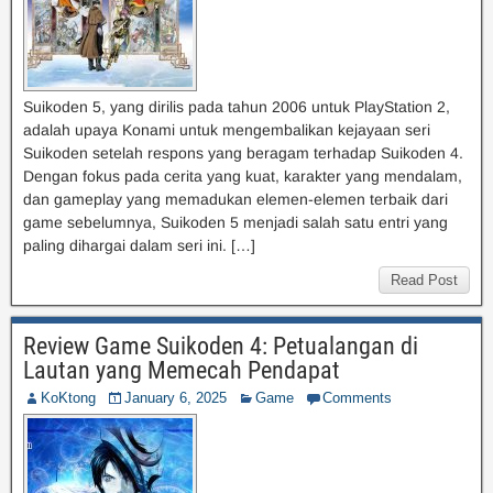
Suikoden 5, yang dirilis pada tahun 2006 untuk PlayStation 2,
adalah upaya Konami untuk mengembalikan kejayaan seri
Suikoden setelah respons yang beragam terhadap Suikoden 4.
Dengan fokus pada cerita yang kuat, karakter yang mendalam,
dan gameplay yang memadukan elemen-elemen terbaik dari
game sebelumnya, Suikoden 5 menjadi salah satu entri yang
paling dihargai dalam seri ini. […]
Read Post
Review Game Suikoden 4: Petualangan di
Lautan yang Memecah Pendapat
KoKtong
January 6, 2025
Game
Comments