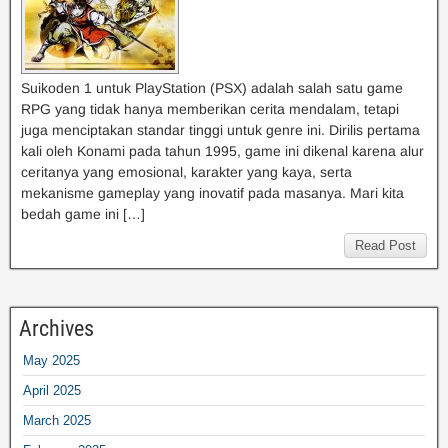
Suikoden 1 untuk PlayStation (PSX) adalah salah satu game
RPG yang tidak hanya memberikan cerita mendalam, tetapi
juga menciptakan standar tinggi untuk genre ini. Dirilis pertama
kali oleh Konami pada tahun 1995, game ini dikenal karena alur
ceritanya yang emosional, karakter yang kaya, serta
mekanisme gameplay yang inovatif pada masanya. Mari kita
bedah game ini […]
Read Post
Archives
May 2025
April 2025
March 2025